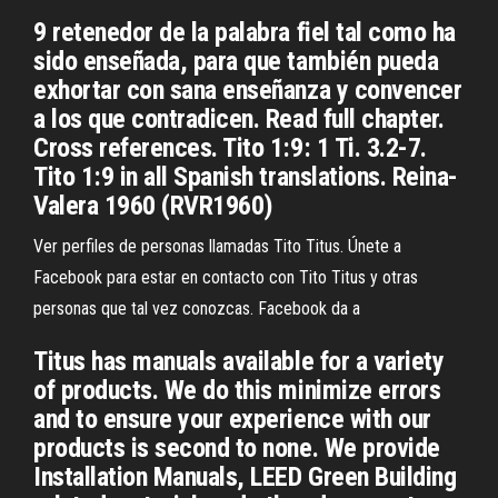
9 retenedor de la palabra fiel tal como ha
sido enseñada, para que también pueda
exhortar con sana enseñanza y convencer
a los que contradicen. Read full chapter.
Cross references. Tito 1:9: 1 Ti. 3.2-7.
Tito 1:9 in all Spanish translations. Reina-
Valera 1960 (RVR1960)
Ver perfiles de personas llamadas Tito Titus. Únete a
Facebook para estar en contacto con Tito Titus y otras
personas que tal vez conozcas. Facebook da a
Titus has manuals available for a variety
of products. We do this minimize errors
and to ensure your experience with our
products is second to none. We provide
Installation Manuals, LEED Green Building