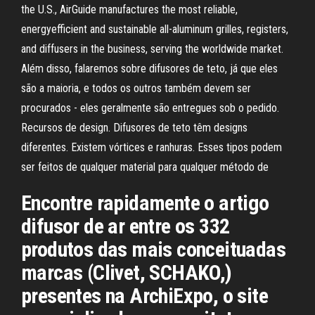
the U.S., AirGuide manufactures the most reliable,
energyefficient and sustainable all-aluminum grilles, registers,
and diffusers in the business, serving the worldwide market.
Além disso, falaremos sobre difusores de teto, já que eles
são a maioria, e todos os outros também devem ser
procurados - eles geralmente são entregues sob o pedido.
Recursos de design. Difusores de teto têm designs
diferentes. Existem vórtices e ranhuras. Esses tipos podem
ser feitos de qualquer material para qualquer método de
Encontre rapidamente o artigo
difusor de ar entre os 332
produtos das mais conceituadas
marcas (Clivet, SCHAKO,)
presentes na ArchiExpo, o site