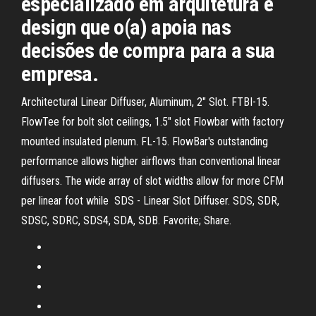
especializado em arquitetura e
design que o(a) apoia nas
decisões de compra para a sua
empresa.
Architectural Linear Diffuser, Aluminum, 2" Slot. FTBI-15.
FlowTee for bolt slot ceilings, 1.5" slot Flowbar with factory
mounted insulated plenum. FL-15. FlowBar's outstanding
performance allows higher airflows than conventional linear
diffusers. The wide array of slot widths allow for more CFM
per linear foot while SDS - Linear Slot Diffuser. SDS, SDR,
SDSC, SDRC, SDS4, SDA, SDB. Favorite; Share.