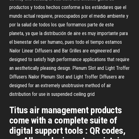
productos y todos hechos conforme a los estándares que el
mundo actual requiere, preocupados por el medio ambiente y
por la salud de todos los que formamos parte de este
planeta, ya que la distribución de aire es muy importante para
el bienestar del ser humano, pues todo el tiempo estamos
Nailor Linear Diffusers and Bar Grilles are engineered and
designed to satisfy high performance applications that require
an aesthetically pleasing design. Plenum Slot and Light Troffer
Diffusers Nailor Plenum Slot and Light Troffer Diffusers are
designed for an extremely unobtrusive method of air
distribution for use in suspended ceiling grid
Titus air management products
come with a complete suite of
digital support tools : QR codes,